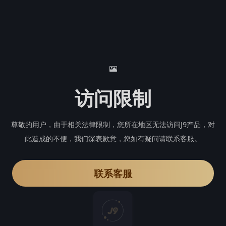
访问限制
尊敬的用户，由于相关法律限制，您所在地区无法访问J9产品，对
此造成的不便，我们深表歉意，您如有疑问请联系客服。
联系客服